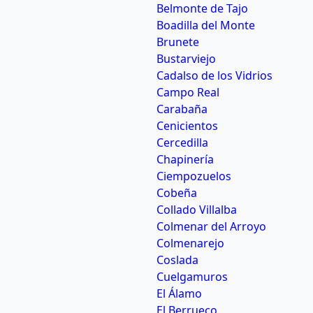
Belmonte de Tajo
Boadilla del Monte
Brunete
Bustarviejo
Cadalso de los Vidrios
Campo Real
Carabaña
Cenicientos
Cercedilla
Chapinería
Ciempozuelos
Cobeña
Collado Villalba
Colmenar del Arroyo
Colmenarejo
Coslada
Cuelgamuros
El Álamo
El Berrueco