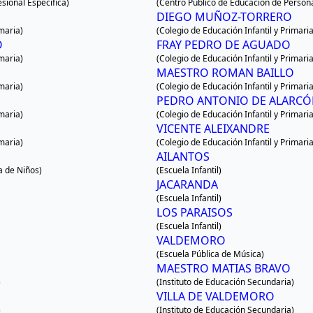
sional Específica)
(Centro Público de Educación de Person
DIEGO MUÑOZ-TORRERO
imaria)
(Colegio de Educación Infantil y Primaria
O
FRAY PEDRO DE AGUADO
imaria)
(Colegio de Educación Infantil y Primaria
MAESTRO ROMAN BAILLO
imaria)
(Colegio de Educación Infantil y Primaria
PEDRO ANTONIO DE ALARC
imaria)
(Colegio de Educación Infantil y Primaria
VICENTE ALEIXANDRE
imaria)
(Colegio de Educación Infantil y Primaria
AILANTOS
a de Niños)
(Escuela Infantil)
JACARANDA
(Escuela Infantil)
LOS PARAISOS
(Escuela Infantil)
VALDEMORO
(Escuela Pública de Música)
MAESTRO MATIAS BRAVO
)
(Instituto de Educación Secundaria)
VILLA DE VALDEMORO
)
(Instituto de Educación Secundaria)