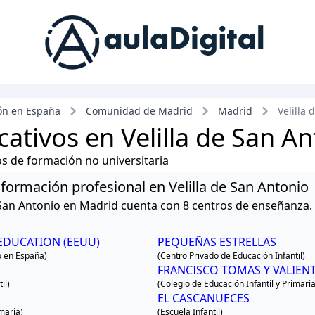
ón en España
Comunidad de Madrid
Madrid
Velilla
ativos en Velilla de San A
ros de formación no universitaria
y formación profesional en Velilla de San Antonio
e San Antonio en Madrid cuenta con 8 centros de enseñanza.
EDUCATION (EEUU)
PEQUEÑAS ESTRELLAS
o en España)
(Centro Privado de Educación Infantil)
FRANCISCO TOMAS Y VALIEN
il)
(Colegio de Educación Infantil y Primaria
EL CASCANUECES
imaria)
(Escuela Infantil)