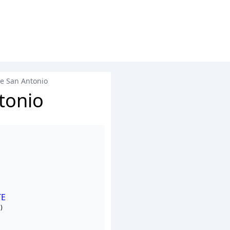
 de San Antonio
ntonio
TE
)