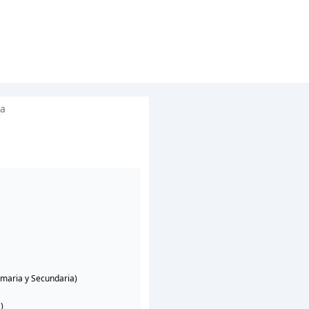
la
imaria y Secundaria)
)