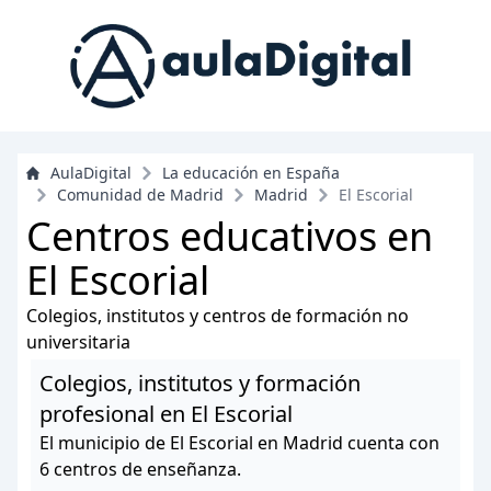
AulaDigital
La educación en España
Comunidad de Madrid
Madrid
El Escorial
Centros educativos en
El Escorial
Colegios, institutos y centros de formación no
universitaria
Colegios, institutos y formación
profesional en El Escorial
El municipio de El Escorial en Madrid cuenta con
6 centros de enseñanza.