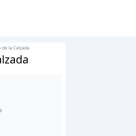
n de la Calzada
alzada
.
)