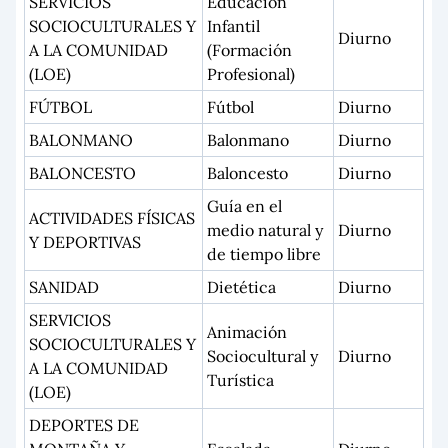
SERVICIOS
Educación
SOCIOCULTURALES Y
Infantil
Diurno
A LA COMUNIDAD
(Formación
(LOE)
Profesional)
FÚTBOL
Fútbol
Diurno
BALONMANO
Balonmano
Diurno
BALONCESTO
Baloncesto
Diurno
Guía en el
ACTIVIDADES FÍSICAS
medio natural y
Diurno
Y DEPORTIVAS
de tiempo libre
SANIDAD
Dietética
Diurno
SERVICIOS
Animación
SOCIOCULTURALES Y
Sociocultural y
Diurno
A LA COMUNIDAD
Turística
(LOE)
DEPORTES DE