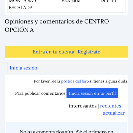
MONTAÑA Y
Escalada
Diurno
ESCALADA
Opiniones y comentarios de CENTRO
OPCIÓN A
Entra en tu cuenta
|
Regístrate
Inicia sesión
Por favor, lee la
política del foro
si tienes alguna duda.
Para publicar comentarios
Inicia sesión en tu perfil
interesantes |
recientes
-
actualizar
No hay comentarios aún. ¡Sé el primero en