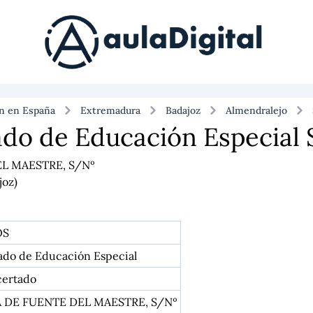
ón en España
Extremadura
Badajoz
Almendralejo
ado de Educación Especial
L MAESTRE, S/Nº
joz)
OS
ado de Educación Especial
certado
 DE FUENTE DEL MAESTRE, S/Nº