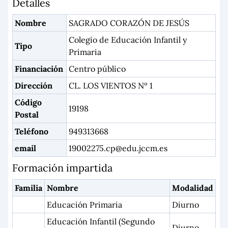
Detalles
Nombre
SAGRADO CORAZÓN DE JESÚS
Colegio de Educación Infantil y
Tipo
Primaria
Financiación
Centro público
Dirección
CL. LOS VIENTOS Nº 1
Código
19198
Postal
Teléfono
949313668
email
19002275.cp@edu.jccm.es
Formación impartida
Familia
Nombre
Modalidad
Educación Primaria
Diurno
Educación Infantil (Segundo
Diurno