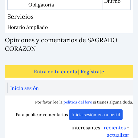
Diurno
Obligatoria
Servicios
Horario Ampliado
Opiniones y comentarios de SAGRADO
CORAZON
Entra en tu cuenta
|
Regístrate
Inicia sesión
Por favor, lee la
política del foro
si tienes alguna duda.
Para publicar comentarios
Inicia sesión en tu perfil
interesantes |
recientes
-
actualizar