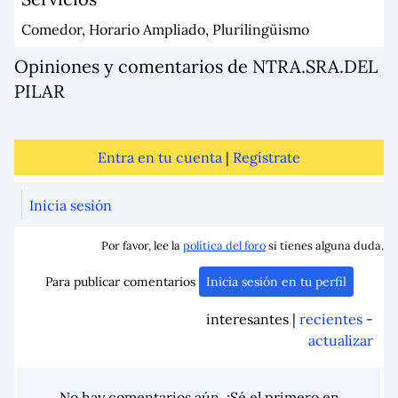
Comedor, Horario Ampliado, Plurilingüismo
Opiniones y comentarios de NTRA.SRA.DEL
PILAR
Entra en tu cuenta
|
Regístrate
Inicia sesión
Por favor, lee la
política del foro
si tienes alguna duda.
Para publicar comentarios
Inicia sesión en tu perfil
interesantes |
recientes
-
actualizar
No hay comentarios aún. ¡Sé el primero en