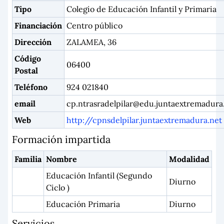
Tipo
Colegio de Educación Infantil y Primaria
Financiación
Centro público
Dirección
ZALAMEA, 36
Código
06400
Postal
Teléfono
924 021840
email
cp.ntrasradelpilar@edu.juntaextremadura
Web
http://cpnsdelpilar.juntaextremadura.net
Formación impartida
Familia
Nombre
Modalidad
Educación Infantil (Segundo
Diurno
Ciclo )
Educación Primaria
Diurno
Servicios