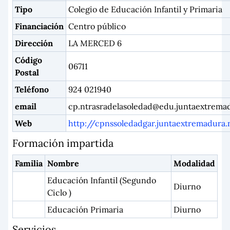
Tipo
Colegio de Educación Infantil y Primaria
Financiación
Centro público
Dirección
LA MERCED 6
Código
06711
Postal
Teléfono
924 021940
email
cp.ntrasradelasoledad@edu.juntaextrema
Web
http://cpnssoledadgar.juntaextremadura.
Formación impartida
Familia
Nombre
Modalidad
Educación Infantil (Segundo
Diurno
Ciclo )
Educación Primaria
Diurno
Servicios