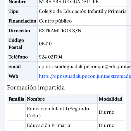
Nombre
NTRA.SRA.DE GUADALUPE
Tipo
Colegio de Educación Infantil y Primaria
Financiación
Centro público
Dirección
EXTRAMUROS S/N
Código
06410
Postal
Teléfono
924 021794
email
cp.ntrasradeguadalupeconqui@edu.junta
Web
http://cpnsguadalupecon.juntaextremadu
Formación impartida
Familia
Nombre
Modalidad
Educación Infantil (Segundo
Diurno
Ciclo )
Educación Primaria
Diurno