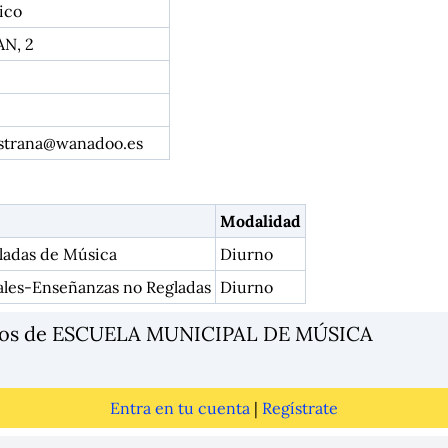
ico
AN, 2
strana@wanadoo.es
Modalidad
ladas de Música
Diurno
ales-Enseñanzas no Regladas
Diurno
rios de ESCUELA MUNICIPAL DE MÚSICA
Entra en tu cuenta
|
Regístrate