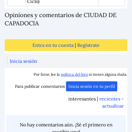
Ciclo)
Opiniones y comentarios de CIUDAD DE
CAPADOCIA
Entra en tu cuenta
|
Regístrate
Inicia sesión
Por favor, lee la
política del foro
si tienes alguna duda.
Para publicar comentarios
Inicia sesión en tu perfil
interesantes |
recientes
-
actualizar
No hay comentarios aún. ¡Sé el primero en
escribir uno!