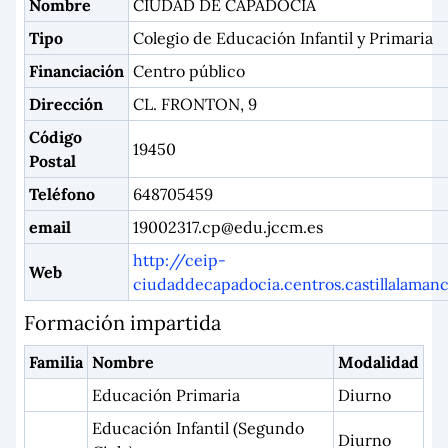
Nombre
CIUDAD DE CAPADOCIA
Tipo
Colegio de Educación Infantil y Primaria
Financiación
Centro público
Dirección
CL. FRONTON, 9
Código
19450
Postal
Teléfono
648705459
email
19002317.cp@edu.jccm.es
http://ceip-
Web
ciudaddecapadocia.centros.castillalamanc
Formación impartida
Familia
Nombre
Modalidad
Educación Primaria
Diurno
Educación Infantil (Segundo
Diurno