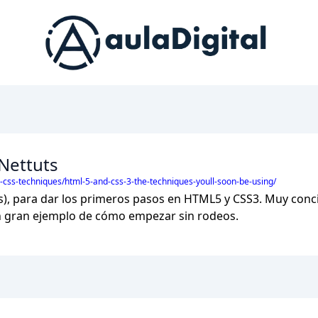
Nettuts
ml-css-techniques/html-5-and-css-3-the-techniques-youll-soon-be-using/
és), para dar los primeros pasos en HTML5 y CSS3. Muy conci
un gran ejemplo de cómo empezar sin rodeos.