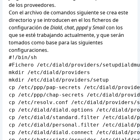
de los proveedores.
Con el archivo de comandos siguiente se crea este
directorio y se introducen en el los ficheros de
configuración de
Diald
,
chat
,
pppd
y
Smail
con los
que se esté trabajando actualmente, y que serán
tomados como base para las siguientes
configuraciones.
#!/bin/sh

#Fichero /etc/diald/providers/setupdialdmu
mkdir /etc/diald/providers

mkdir /etc/diald/providers/setup

cp /etc/ppp/pap-secrets /etc/diald/provide
cp /etc/ppp/chap-secrets /etc/diald/provid
cp /etc/resolv.conf /etc/diald/providers/s
cp /etc/diald/diald.options /etc/diald/pro
cp /etc/diald/standard.filter /etc/diald/p
cp /etc/diald/personal.filter /etc/diald/p
cp /etc/diald/diald.connect /etc/diald/pro
cp /etc/chatscripts/provider /etc/diald/pr