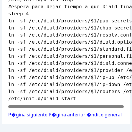
#espera para dejar tiempo a que Diald fina
sleep 4

ln -sf /etc/diald/providers/$1/pap-secrets
ln -sf /etc/diald/providers/$1/chap-secret
ln -sf /etc/diald/providers/$1/resolv.conf
ln -sf /etc/diald/providers/$1/diald.optio
ln -sf /etc/diald/providers/$1/standard.fi
ln -sf /etc/diald/providers/$1/personal.fi
ln -sf /etc/diald/providers/$1/diald.conne
ln -sf /etc/diald/providers/$1/provider /e
ln -sf /etc/diald/providers/$1/ip-up /etc/
ln -sf /etc/diald/providers/$1/ip-down /et
ln -sf /etc/diald/providers/$1/routers /et
P�gina siguiente
P�gina anterior
�ndice general