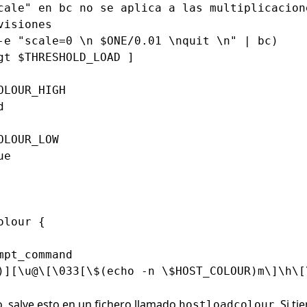
cale" en bc no se aplica a las multiplicacione
isiones

-e "scale=0 \n $ONE/0.01 \nquit \n" | bc)

gt $THRESHOLD_LOAD ]

LOUR_HIGH



LOUR_LOW

e

lour {

pt_command

)][\u@\[\033[\$(echo -n \$HOST_COLOUR)m\]\h\[
o, salve esto en un fichero llamado
. Si t
hostloadcolour