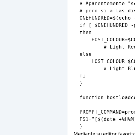
  # Aparentemente "s
  # pero si a las div
  ONEHUNDRED=$(echo 
  if [ $ONEHUNDRED -
  then

      HOST_COLOUR=$CO
          # Light Red
  else

      HOST_COLOUR=$CO
          # Light Blu
  fi

  }

  function hostloadco
  PROMPT_COMMAND=prom
  PS1="[$(date +%H%M
Mediante su editor favorit