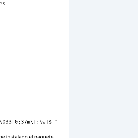
s

\033[0;37m\]:\w]$ "

iene instalado el paquete