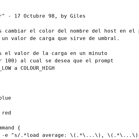
r" - 17 Octubre 98, by Giles

s cambiar el color del nombre del host en el p
 un valor de carga que sirve de umbral.

s el valor de la carga en un minuto

r 100) al cual se desea que el prompt

_LOW a COLOUR_HIGH

lue

red

mand {

 -e "s/.*load average: \(.*\...\), \(.*\...\)