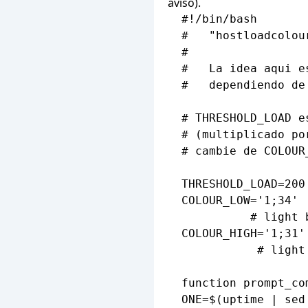
aviso).
  #!/bin/bash

  #   "hostloadcolou
  #

  #   La idea aqui e
  #   dependiendo de
  # THRESHOLD_LOAD e
  # (multiplicado po
  # cambie de COLOUR
  THRESHOLD_LOAD=200

  COLOUR_LOW='1;34'

            # light b
  COLOUR_HIGH='1;31'

             # light 
  function prompt_com
  ONE=$(uptime | sed