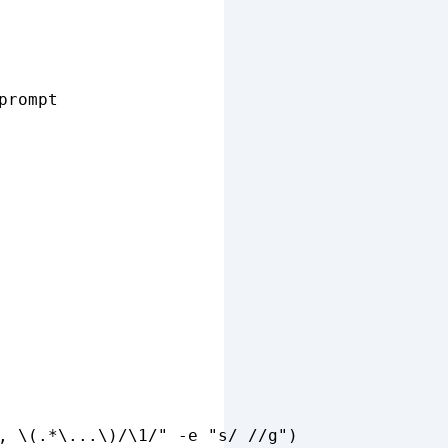
rompt

, \(.*\...\)/\1/" -e "s/ //g")
