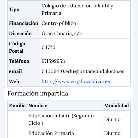
Colegio de Educación Infantil y
Tipo
Primaria
Financiación
Centro público
Dirección
Gran Canaria, s/n
Código
04720
Postal
Teléfono
671599958
email
04006410.edu@juntadeandalucia.es
Web
http://www.virgiliovaldivia.es
Formación impartida
Familia
Nombre
Modalidad
Educación Infantil (Segundo
Diurno
Ciclo )
Educación Primaria
Diurno