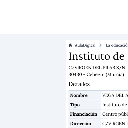
AulaDigital
La educaci
Instituto d
C/VIRGEN DEL PILAR,S/N
30430 - Cehegín (Murcia)
Detalles
Nombre
VEGA DEL 
Tipo
Instituto d
Financiación
Centro públ
Dirección
C/VIRGEN D