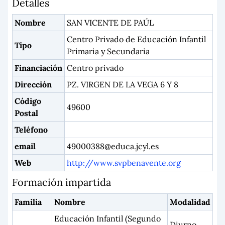
Detalles
Nombre
SAN VICENTE DE PAÚL
Centro Privado de Educación Infantil
Tipo
Primaria y Secundaria
Financiación
Centro privado
Dirección
PZ. VIRGEN DE LA VEGA 6 Y 8
Código
49600
Postal
Teléfono
email
49000388@educa.jcyl.es
Web
http://www.svpbenavente.org
Formación impartida
Familia
Nombre
Modalidad
Educación Infantil (Segundo
Diurno