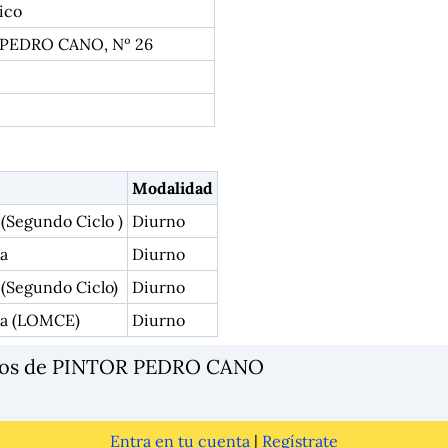
ico
 PEDRO CANO, Nº 26
Modalidad
 (Segundo Ciclo )
Diurno
a
Diurno
 (Segundo Ciclo)
Diurno
ia (LOMCE)
Diurno
rios de PINTOR PEDRO CANO
Entra en tu cuenta
|
Regístrate