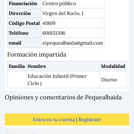
Financiación
Centro público
Dirección
Virgen del Rocío, 1
Código Postal
41809
Teléfono
606151396
email
eipequealbaida@gmail.com
Formación impartida
Familia
Nombre
Modalidad
Educación Infantil (Primer
Diurno
Ciclo )
Opiniones y comentarios de Pequealbaida
Entra en tu cuenta
|
Regístrate