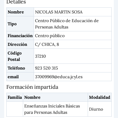
Detalles
Nombre
NICOLAS MARTIN SOSA
Centro Público de Educación de
Tipo
Personas Adultas
Financiación
Centro público
Dirección
C/ CHICA, 8
Código
37210
Postal
Teléfono
923 520 315
email
37009969@educa.jcyl.es
Formación impartida
Familia
Nombre
Modalidad
Enseñanzas Iniciales Básicas
Diurno
para Personas Adultas