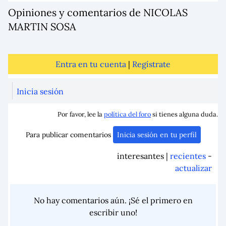
Opiniones y comentarios de NICOLAS
MARTIN SOSA
Entra en tu cuenta
|
Regístrate
Inicia sesión
Por favor, lee la
política del foro
si tienes alguna duda.
Para publicar comentarios
Inicia sesión en tu perfil
interesantes |
recientes
-
actualizar
No hay comentarios aún. ¡Sé el primero en
escribir uno!