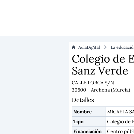
AulaDigital
La educaci
Colegio de E
Sanz Verde
CALLE LORCA S/N
30600 - Archena (Murcia)
Detalles
Nombre
MICAELA S
Tipo
Colegio de E
Financiación
Centro públ