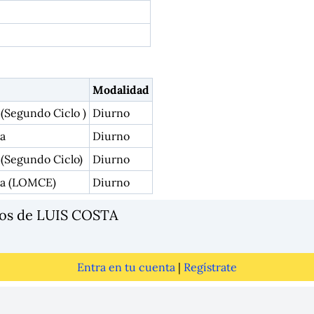
Modalidad
 (Segundo Ciclo )
Diurno
a
Diurno
 (Segundo Ciclo)
Diurno
ia (LOMCE)
Diurno
ios de LUIS COSTA
Entra en tu cuenta
|
Regístrate