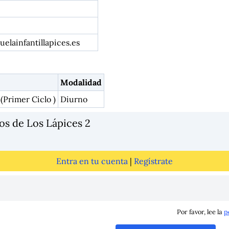
elainfantillapices.es
Modalidad
(Primer Ciclo )
Diurno
os de Los Lápices 2
Entra en tu cuenta
|
Regístrate
Por favor, lee la
p