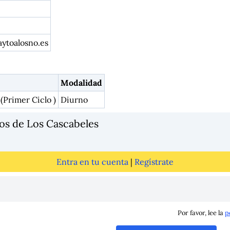
ytoalosno.es
Modalidad
(Primer Ciclo )
Diurno
os de Los Cascabeles
Entra en tu cuenta
|
Regístrate
Por favor, lee la
p