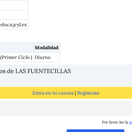
uca.jcyl.es
Modalidad
(Primer Ciclo )
Diurno
ios de LAS FUENTECILLAS
Entra en tu cuenta
|
Regístrate
Por favor, lee la
p