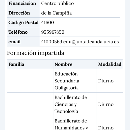
Financiación
Centro público
Dirección
de la Campiña
Código Postal
41600
Teléfono
955967850
email
41000569.edu@juntadeandalucia.es
Formación impartida
Familia
Nombre
Modalidad
Educación
Secundaria
Diurno
Obligatoria
Bachillerato de
Ciencias y
Diurno
Tecnología
Bachillerato de
Humanidades y
Diurno