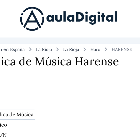
ón en España
La Rioja
La Rioja
Haro
HARENSE
lica de Música Harense
lica de Música
ico
S/N