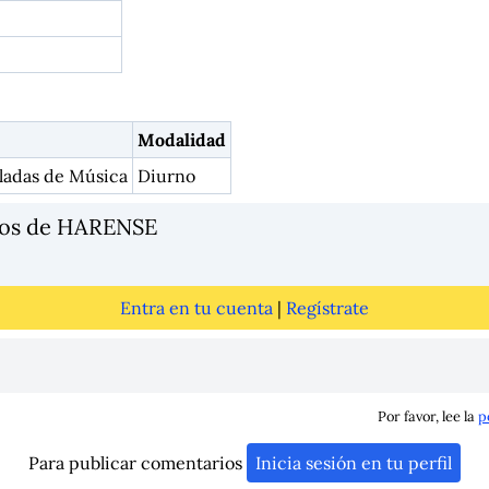
Modalidad
ladas de Música
Diurno
ios de HARENSE
Entra en tu cuenta
|
Regístrate
Por favor, lee la
p
Para publicar comentarios
Inicia sesión en tu perfil