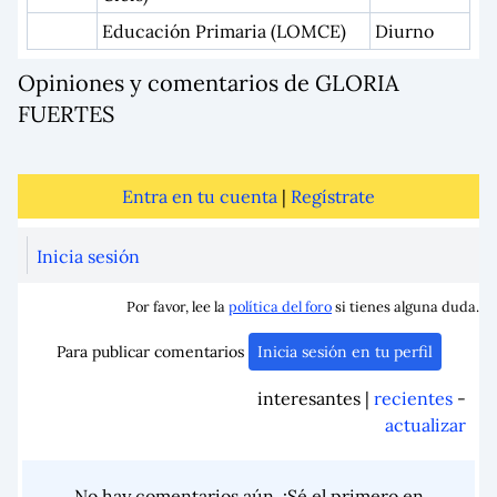
Educación Primaria (LOMCE)
Diurno
Opiniones y comentarios de GLORIA
FUERTES
Entra en tu cuenta
|
Regístrate
Inicia sesión
Por favor, lee la
política del foro
si tienes alguna duda.
Para publicar comentarios
Inicia sesión en tu perfil
interesantes |
recientes
-
actualizar
No hay comentarios aún. ¡Sé el primero en