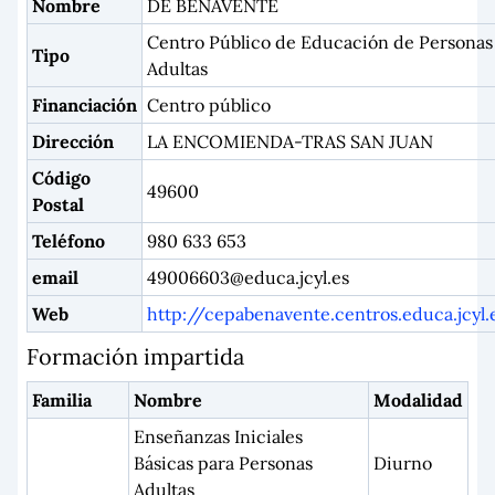
Nombre
DE BENAVENTE
Centro Público de Educación de Personas
Tipo
Adultas
Financiación
Centro público
Dirección
LA ENCOMIENDA-TRAS SAN JUAN
Código
49600
Postal
Teléfono
980 633 653
email
49006603@educa.jcyl.es
Web
http://cepabenavente.centros.educa.jcyl.
Formación impartida
Familia
Nombre
Modalidad
Enseñanzas Iniciales
Básicas para Personas
Diurno
Adultas