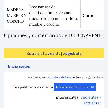
Enseñanzas de
MADERA,
cualificación profesional
MUEBLE Y
Diurno
inicial de la familia madera,
CORCHO
mueble y corcho
Opiniones y comentarios de DE BENAVENTE
Entra en tu cuenta
|
Regístrate
Inicia sesión
Por favor, lee la
política del foro
si tienes alguna duda.
Para publicar comentarios
Inicia sesión en tu perfil
interesantes |
recientes
-
actualizar