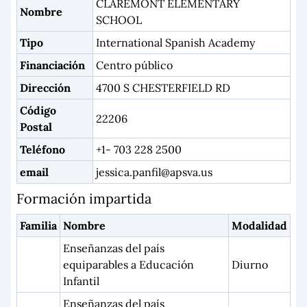
CLAREMONT ELEMENTARY
Nombre
SCHOOL
Tipo
International Spanish Academy
Financiación
Centro público
Dirección
4700 S CHESTERFIELD RD
Código
22206
Postal
Teléfono
+1- 703 228 2500
email
jessica.panfil@apsva.us
Formación impartida
Familia
Nombre
Modalidad
Enseñanzas del país
equiparables a Educación
Diurno
Infantil
Enseñanzas del país