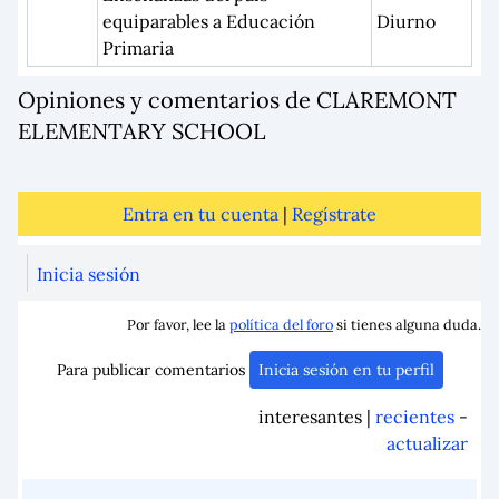
equiparables a Educación
Diurno
Primaria
Opiniones y comentarios de CLAREMONT
ELEMENTARY SCHOOL
Entra en tu cuenta
|
Regístrate
Inicia sesión
Por favor, lee la
política del foro
si tienes alguna duda.
Para publicar comentarios
Inicia sesión en tu perfil
interesantes |
recientes
-
actualizar