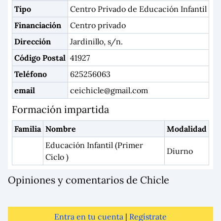
Tipo
Centro Privado de Educación Infantil
Financiación
Centro privado
Dirección
Jardinillo, s/n.
Código Postal
41927
Teléfono
625256063
email
ceichicle@gmail.com
Formación impartida
Familia
Nombre
Modalidad
Educación Infantil (Primer
Diurno
Ciclo )
Opiniones y comentarios de Chicle
Entra en tu cuenta
|
Regístrate