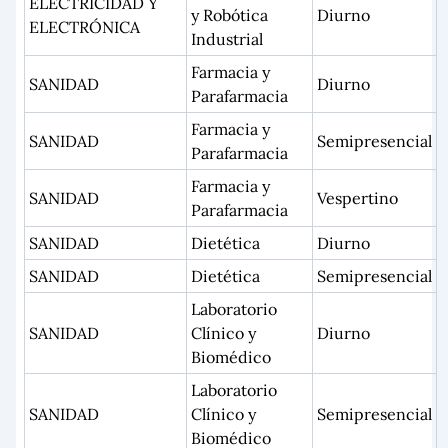
ELECTRICIDAD Y
y Robótica
Diurno
ELECTRÓNICA
Industrial
Farmacia y
SANIDAD
Diurno
Parafarmacia
Farmacia y
SANIDAD
Semipresencial
Parafarmacia
Farmacia y
SANIDAD
Vespertino
Parafarmacia
SANIDAD
Dietética
Diurno
SANIDAD
Dietética
Semipresencial
Laboratorio
SANIDAD
Clínico y
Diurno
Biomédico
Laboratorio
SANIDAD
Clínico y
Semipresencial
Biomédico