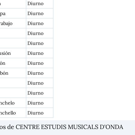
n
Diurno
pa
Diurno
rabajo
Diurno
Diurno
Diurno
usión
Diurno
fón
Diurno
bón
Diurno
Diurno
Diurno
nchelo
Diurno
nchello
Diurno
rios de CENTRE ESTUDIS MUSICALS D'ONDA