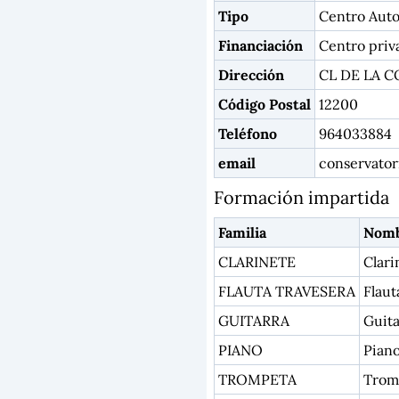
Tipo
Centro Auto
Financiación
Centro priv
Dirección
CL DE LA 
Código Postal
12200
Teléfono
964033884
email
conservato
Formación impartida
Familia
Nom
CLARINETE
Clari
FLAUTA TRAVESERA
Flaut
GUITARRA
Guita
PIANO
Pian
TROMPETA
Trom