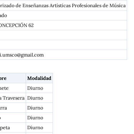
rizado de Enseñanzas Artísticas Profesionales de Música
ado
CONCEPCIÓN 62
ri.umsco@gmail.com
bre
Modalidad
nete
Diurno
a Travesera
Diurno
rra
Diurno
o
Diurno
peta
Diurno