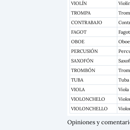
VIOLÍN
Violí
TROMPA
Trom
CONTRABAJO
Cont
FAGOT
Fagot
OBOE
Oboe
PERCUSIÓN
Perc
SAXOFÓN
Saxo
TROMBÓN
Trom
TUBA
Tuba
VIOLA
Viola
VIOLONCHELO
Violo
VIOLONCHELLO
Violo
Opiniones y comenta