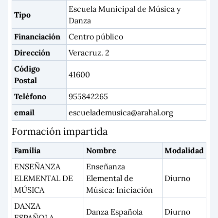
Escuela Municipal de Música y
Tipo
Danza
Financiación
Centro público
Dirección
Veracruz. 2
Código
41600
Postal
Teléfono
955842265
email
escuelademusica@arahal.org
Formación impartida
Familia
Nombre
Modalidad
ENSEÑANZA
Enseñanza
ELEMENTAL DE
Elemental de
Diurno
MÚSICA
Música: Iniciación
DANZA
Danza Española
Diurno
ESPAÑOLA