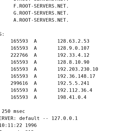
     F.ROOT-SERVERS.NET.

     G.ROOT-SERVERS.NET.

     A.ROOT-SERVERS.NET.

:

    165593  A       128.63.2.53

    165593  A       128.9.0.107

    222766  A       192.33.4.12

    165593  A       128.8.10.90

    165593  A       192.203.230.10

    165593  A       192.36.148.17

    299616  A       192.5.5.241

    165593  A       192.112.36.4

    165593  A       198.41.0.4

250 msec

ERVER: default -- 127.0.0.1

0:11:22 1996
