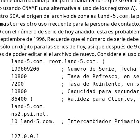
tiene una máquina principal llamada
que se encarg
land-5
cho usando
(una alternativa al uso de los registros
).
CNAME
A
stro
, el origen del archivo de zona es
, la
SOA
land-5.com
es otro uso frecuente para la persona de contacto.
master
d
con el número de serie de hoy añadido; esta es probableme
 Septiembre de 1996. Recuerde que el número de serie debe
lo un dígito para las series de hoy, así que después de 9 
 de poder editar el el archivo de nuevo. Considere el uso d
    land-5.com. root.land-5.com. (

    199609206       ; Numero de Serie, fecha 
    10800           ; Tasa de Refresco, en seg
    7200            ; Tasa de Reintento, en se
    10800           ; Caducidad para secundari
    86400 )         ; Validez para Clientes, e
    land-5.com.

    ns2.psi.net.

    10 land-5.com.  ; Intercambiador Primario 
   127.0.0.1
