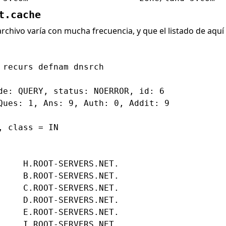
t.cache
chivo varía con mucha frecuencia, y que el listado de aquí e
 recurs defnam dnsrch

de: QUERY, status: NOERROR, id: 6

Ques: 1, Ans: 9, Auth: 0, Addit: 9

 class = IN

     H.ROOT-SERVERS.NET.

     B.ROOT-SERVERS.NET.

     C.ROOT-SERVERS.NET.

     D.ROOT-SERVERS.NET.

     E.ROOT-SERVERS.NET.

     I.ROOT-SERVERS.NET.
