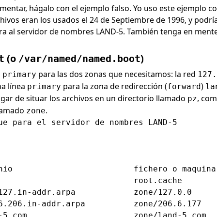
rimentar, hágalo con el ejemplo falso. Yo uso este ejemplo 
hivos eran los usados el 24 de Septiembre de 1996, y podría
ra al servidor de nombres LAND-5. También tenga en mente 
(o
)
t
/var/named/named.boot
s
para las dos zonas que necesitamos: la red
primary
127.
na línea
para la zona de redirección (
)
primary
forward
la
ar de situar los archivos en un directorio llamado
, com
pz
 llamado
.
zone
ue para el servidor de nombres LAND-5

nio                         fichero o maquina 
                            root.cache

127.in-addr.arpa            zone/127.0.0

6.206.in-addr.arpa          zone/206.6.177
