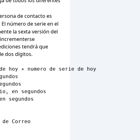
a de todos los diferentes
 persona de contacto es
 El número de serie en el
nte la sexta versión del
 incrementerse
ediciones tendrá que
e dos dígitos.
de hoy + numero de serie de hoy

undos

gundos

o, en segundos

n segundos

de Correo
