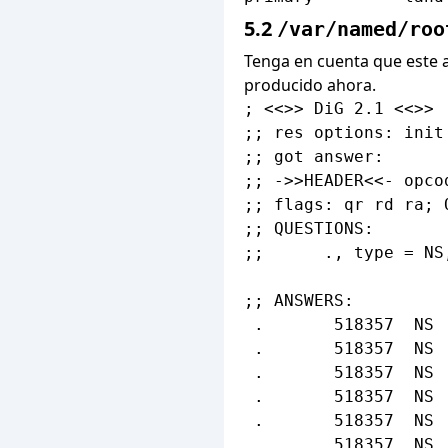
5.2
/var/named/roo
Tenga en cuenta que este ar
producido ahora.
; <<>> DiG 2.1 <<>>

;; res options: init
;; got answer:

;; ->>HEADER<<- opco
;; flags: qr rd ra; 
;; QUESTIONS:

;;      ., type = NS,
;; ANSWERS:

 .       518357  NS 
 .       518357  NS 
 .       518357  NS 
 .       518357  NS 
 .       518357  NS 
 .       518357  NS 