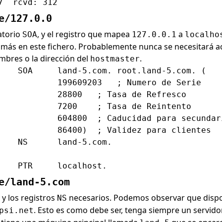
e/127.0.0
gatorio
, y el registro que mapea
a
SOA
127.0.0.1
localho
ás en este fichero. Probablemente nunca se necesitará act
mbres o la dirección del
.
hostmaster
    SOA     land-5.com. root.land-5.com. (

            199609203   ; Numero de Serie

            28800   ; Tasa de Refresco

            7200    ; Tasa de Reintento

            604800  ; Caducidad para secundari
            86400)  ; Validez para clientes

    NS      land-5.com.

e/land-5.com
y los registros
necesarios. Podemos observar que dispo
NS
. Esto es como debe ser, tenga siempre un servid
psi.net