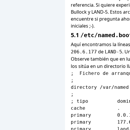
referencia. Si quiere expe
Bullock y LAND-5. Estos arc
encuentre si pregunta aho
iniciales ;-).
5.1
/etc/named.boo
Aquí encontramos la línea
de
. U
206.6.177
LAND-5
Observe también que en lug
los sitúa en un directorio
;  Fichero de arranq
;

directory /var/named

;

; tipo          domi
cache           .   
primary         0.0.
primary         177.