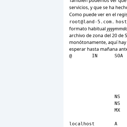
También podemos ver que 
servicios, y que se ha he
Como puede ver en el regi
root@land-5.com
.
host
formato habitual
yyyymmd
archivo de zona del 20 de
monótonamente, aquí hay só
esperar hasta mañana antes
@       IN      SOA 
                    
                    
                    
                    
                    
                NS  
                NS  
                MX  
localhost       A    