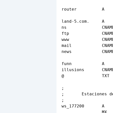
router          A   
land-5.com.     A   
ns              CNAM
ftp             CNAM
www             CNAM
mail            CNAM
news            CNAM
funn            A   
illusions       CNAM
@               TXT 
;

;       Estaciones de
;

ws_177200       A   
                MX  