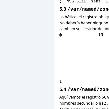
5.3
/var/named/zon
Lo básico, el registro obli
No debería haber ninguno m
cambien su servidor de no
@               IN  
                    
                    
                    
                    
                    
                    
5.4
/var/named/zon
Aquí vemos el registro
SOA
nombres secundario
ns2.